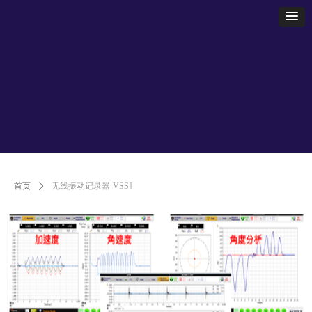
首页
ꄲ
无线振动记录器-VSSⅡ