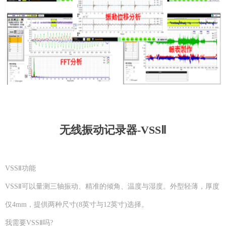
无线振动记录器-VSSⅡ
VSSⅡ功能
VSSⅡ可以量测三轴振动、精准的倾角、温度与湿度。外型轻薄，厚度
仅4mm，提供两种尺寸(8英寸与12英寸)选择。
我需要VSSⅡ吗?