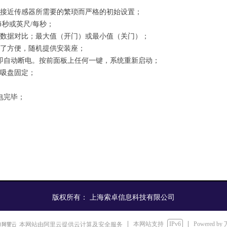
接近传感器所需要的繁琐而严格的初始设置；
每秒或英尺
/
每秒；
数据对比；最大值（开门）或最小值（关门）；
了方便，随机提供安装座；
即自动断电。按前面板上任何一键，系统重新启动；
吸盘固定；
电完毕；
版权所有：
上海索卓信息科技有限公司
本网站支持
IPv6
Powered by
本网站由阿里云提供云计算及安全服务