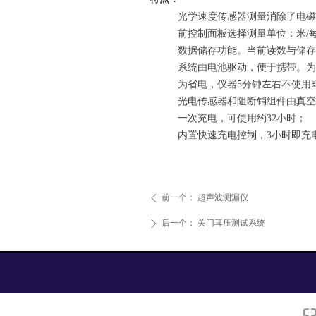
光学速度传感器测量消除了电磁
前控制面板选择测量单位：米
/
数据储存功能。当前读数与储存
系统由电池驱动，便于携带。为
为省电，仪器
5
分钟左右不使用
光电传感器和阻断销组件由真空
一次充电，可使用约
32
小时；
内置快速充电控制，
3
小时即充
前一个：
超声波测漏仪
ꄴ
后一个：
关门耳压测试系统
ꄲ